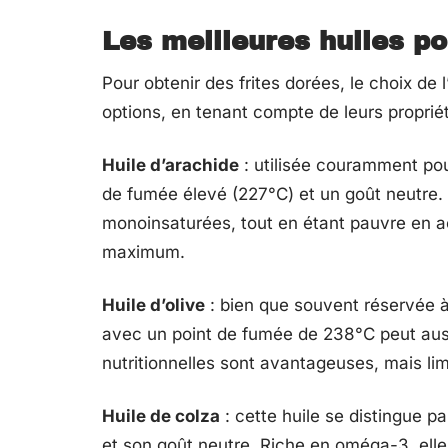
Les meilleures huiles po
Pour obtenir des frites dorées, le choix de l
options, en tenant compte de leurs propriét
Huile d’arachide
: utilisée couramment pou
de fumée élevé (227°C) et un goût neutre. E
monoinsaturées, tout en étant pauvre en aci
maximum.
Huile d’olive
: bien que souvent réservée à d
avec un point de fumée de 238°C peut aussi 
nutritionnelles sont avantageuses, mais li
Huile de colza
: cette huile se distingue p
et son goût neutre. Riche en oméga-3, elle 