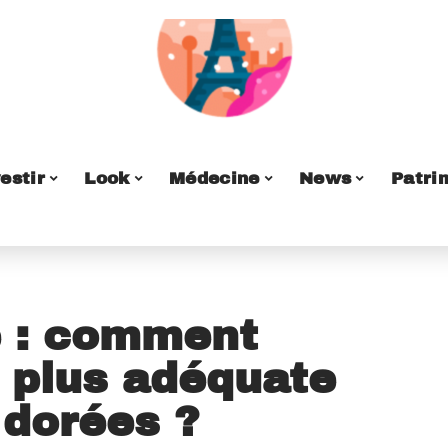
estir
Look
Médecine
News
Patri
re : comment
a plus adéquate
 dorées ?