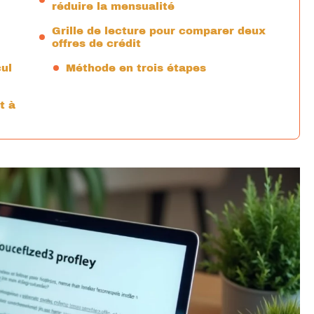
réduire la mensualité
Grille de lecture pour comparer deux
offres de crédit
ul
Méthode en trois étapes
t à