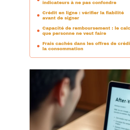
indicateurs à ne pas confondre
Crédit en ligne : vérifier la fiabilité
avant de signer
Capacité de remboursement : le calc
que personne ne veut faire
Frais cachés dans les offres de crédi
la consommation