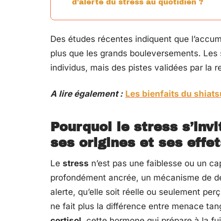
d’alerte du stress au quotidien ?
Des études récentes indiquent que l’accum
plus que les grands bouleversements. Les s
individus, mais des pistes validées par la 
A lire également :
Les bienfaits du shiats
Pourquoi le stress s’inv
ses origines et ses effe
Le
stress
n’est pas une faiblesse ou un capr
profondément ancrée, un mécanisme de d
alerte, qu’elle soit réelle ou seulement per
ne fait plus la différence entre menace tang
cortisol
, cette hormone qui prépare à la fu