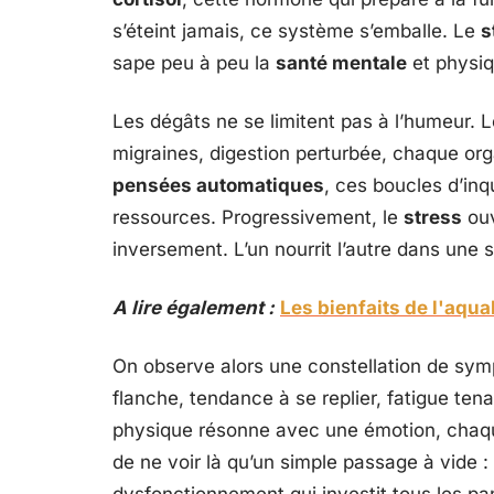
s’éteint jamais, ce système s’emballe. Le
s
sape peu à peu la
santé mentale
et physiq
Les dégâts ne se limitent pas à l’humeur. 
migraines, digestion perturbée, chaque org
pensées automatiques
, ces boucles d’inq
ressources. Progressivement, le
stress
ouv
inversement. L’un nourrit l’autre dans une spi
A lire également :
Les bienfaits de l'aqu
On observe alors une constellation de symptô
flanche, tendance à se replier, fatigue ten
physique résonne avec une émotion, chaque
de ne voir là qu’un simple passage à vide :
dysfonctionnement qui investit tous les pan