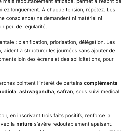
e mais redoutablement efficace, permet à l’esprit de
xpirez longuement. À chaque tension, répétez. Les
ine conscience) ne demandent ni matériel ni
n peu de régularité.
tale : planification, priorisation, délégation. Les
, aident à structurer les journées sans ajouter de
ments loin des écrans et des sollicitations, pour
erches pointent l’intérêt de certains
compléments
hodiola
,
ashwagandha
,
safran
, sous suivi médical.
r, en inscrivant trois faits positifs, renforce la
 avec la
nature
s’avère redoutablement apaisant.