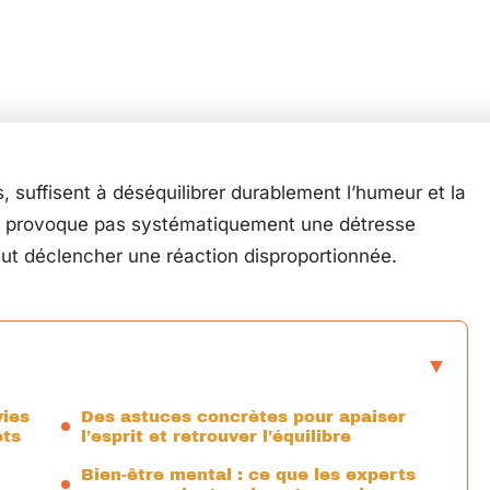
 suffisent à déséquilibrer durablement l’humeur et la
ne provoque pas systématiquement une détresse
eut déclencher une réaction disproportionnée.
vies
Des astuces concrètes pour apaiser
ets
l’esprit et retrouver l’équilibre
Bien-être mental : ce que les experts