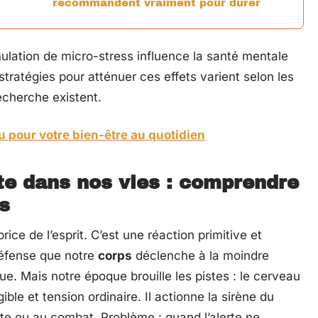
recommandent vraiment pour durer
ulation de micro-stress influence la santé mentale
tratégies pour atténuer ces effets varient selon les
recherche existent.
u pour votre bien-être au quotidien
ite dans nos vies : comprendre
ts
ice de l’esprit. C’est une réaction primitive et
éfense que notre
corps
déclenche à la moindre
çue. Mais notre époque brouille les pistes : le cerveau
ible et tension ordinaire. Il actionne la sirène du
ite ou au combat. Problème : quand l’alerte ne