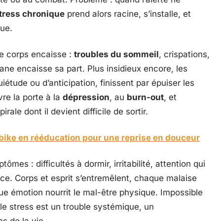
tress chronique
prend alors racine, s’installe, et
ue.
Le corps encaisse :
troubles du sommeil
, crispations,
ane encaisse sa part. Plus insidieux encore, les
uiétude ou d’anticipation, finissent par épuiser les
re la porte à la
dépression
, au
burn-out
, et
rale dont il devient difficile de sortir.
abike en rééducation pour une reprise en douceur
mes : difficultés à dormir, irritabilité, attention qui
ace. Corps et esprit s’entremêlent, chaque malaise
 émotion nourrit le mal-être physique. Impossible
 le stress est un trouble systémique, un
s de la vie.