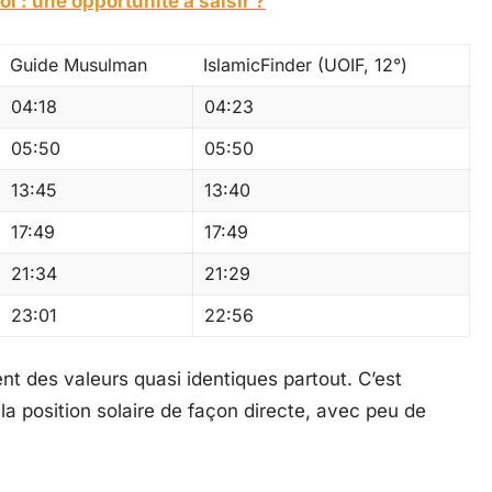
oi : une opportunité à saisir ?
Guide Musulman
IslamicFinder (UOIF, 12°)
04:18
04:23
05:50
05:50
13:45
13:40
17:49
17:49
21:34
21:29
23:01
22:56
hent des valeurs quasi identiques partout. C’est
a position solaire de façon directe, avec peu de