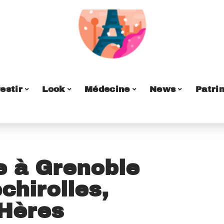
estir
Look
Médecine
News
Patri
e à Grenoble
échirolles,
’Hères