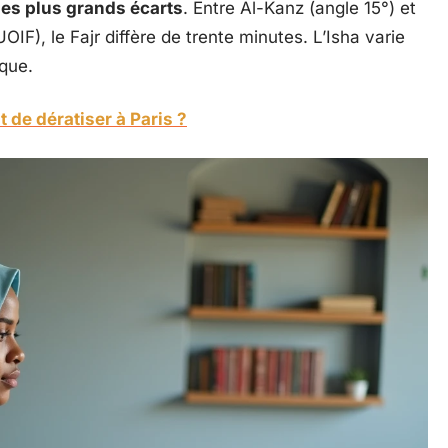
 les plus grands écarts
. Entre Al-Kanz (angle 15°) et
IF), le Fajr diffère de trente minutes. L’Isha varie
ique.
 de dératiser à Paris ?