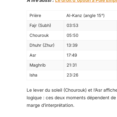
A lire aussi :
Le droit d'option à Pôle Empl
Prière
Al-Kanz (angle 15°)
Fajr (Subh)
03:53
Chourouk
05:50
Dhuhr (Zhur)
13:39
Asr
17:49
Maghrib
21:31
Isha
23:26
Le lever du soleil (Chourouk) et l’Asr affic
logique : ces deux moments dépendent de l
marge d’interprétation.