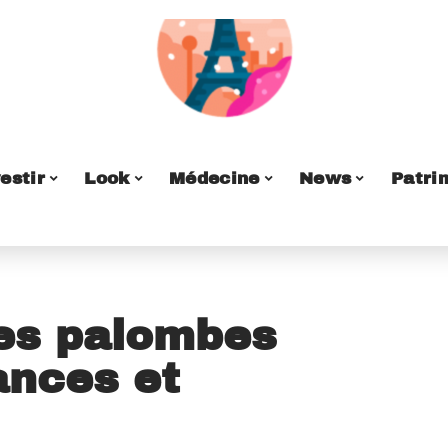
estir
Look
Médecine
News
Patri
des palombes
ances et