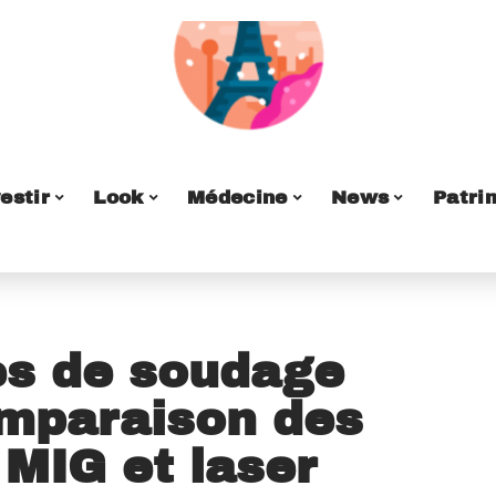
estir
Look
Médecine
News
Patri
es de soudage
omparaison des
MIG et laser