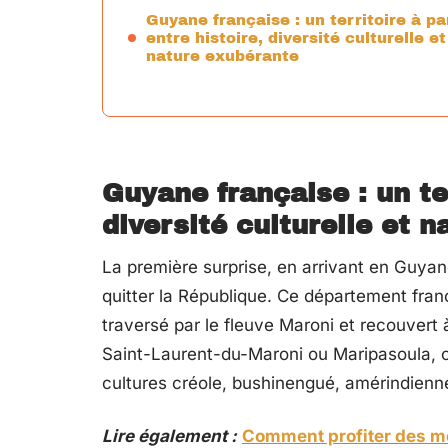
Guyane française : un territoire à pa
entre histoire, diversité culturelle et
nature exubérante
Guyane française : un ter
diversité culturelle et 
La première surprise, en arrivant en Guya
quitter la République. Ce département fra
traversé par le fleuve Maroni et recouver
Saint-Laurent-du-Maroni ou Maripasoula, ch
cultures créole, bushinengué, amérindienn
Lire également :
Comment profiter des mei