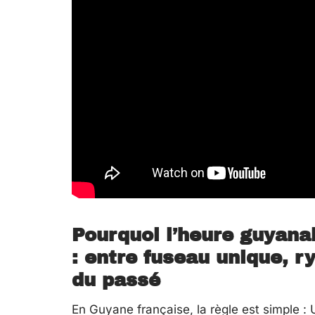
Pourquoi l’heure guyana
: entre fuseau unique, r
du passé
En Guyane française, la règle est simple : 