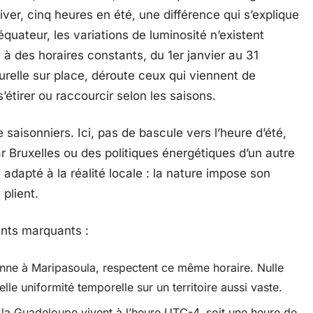
ver, cinq heures en été, une différence qui s’explique
équateur, les variations de luminosité n’existent
e à des horaires constants, du 1er janvier au 31
urelle sur place, déroute ceux qui viennent de
’étirer ou raccourcir selon les saisons.
aisonniers. Ici, pas de bascule vers l’heure d’été,
r Bruxelles ou des politiques énergétiques d’un autre
adapté à la réalité locale : la nature impose son
plient.
ints marquants :
nne à Maripasoula, respectent ce même horaire. Nulle
elle uniformité temporelle sur un territoire aussi vaste.
 la Guadeloupe vivent à l’heure UTC-4, soit une heure de