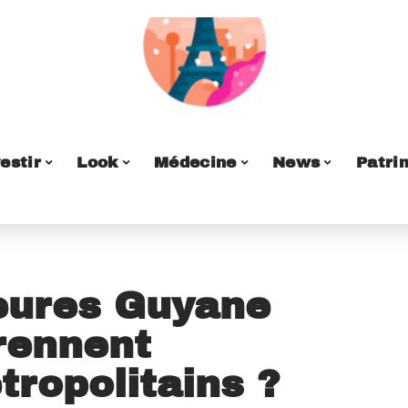
estir
Look
Médecine
News
Patri
heures Guyane
rennent
tropolitains ?