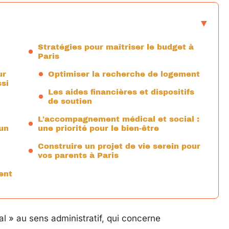
Stratégies pour maîtriser le budget à
Paris
ur
Optimiser la recherche de logement
ssi
Les aides financières et dispositifs
de soutien
L’accompagnement médical et social :
 un
une priorité pour le bien-être
Construire un projet de vie serein pour
vos parents à Paris
ent
ial » au sens administratif, qui concerne