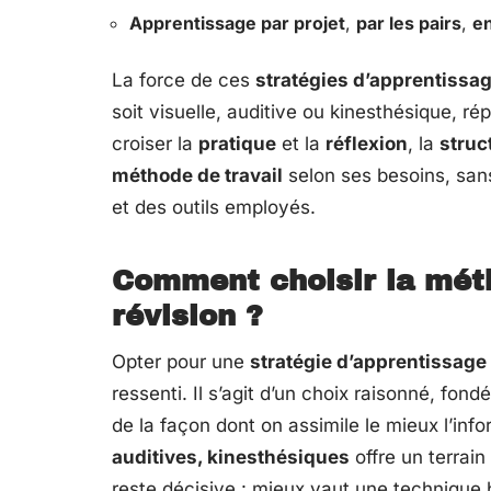
Apprentissage par projet
,
par les pairs
,
en
La force de ces
stratégies d’apprentissa
soit visuelle, auditive ou kinesthésique, rép
croiser la
pratique
et la
réflexion
, la
struc
méthode de travail
selon ses besoins, sans
et des outils employés.
Comment choisir la mét
révision ?
Opter pour une
stratégie d’apprentissage
ressenti. Il s’agit d’un choix raisonné, fond
de la façon dont on assimile le mieux l’inf
auditives, kinesthésiques
offre un terrai
reste décisive : mieux vaut une technique 