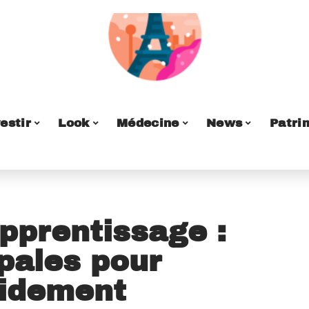
estir
Look
Médecine
News
Patri
pprentissage :
ipales pour
pidement