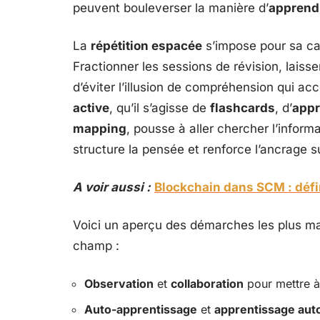
peuvent bouleverser la manière d’
apprend
La
répétition espacée
s’impose pour sa cap
Fractionner les sessions de révision, lais
d’éviter l’illusion de compréhension qui ac
active
, qu’il s’agisse de
flashcards
, d’
appr
mapping
, pousse à aller chercher l’informa
structure la pensée et renforce l’ancrage s
A voir aussi :
Blockchain dans SCM : défin
Voici un aperçu des démarches les plus marq
champ :
Observation
et
collaboration
pour mettre à p
Auto-apprentissage
et
apprentissage auto