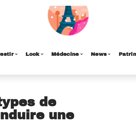
estir
Look
Médecine
News
Patri
 types de
nduire une