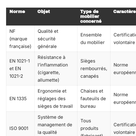
Norme
Objet
Type de
Caractère
mobilier
concerné
NF
Qualité et
Ensemble
Certificat
(marque
sécurité
du mobilier
volontaire
française)
générale
Résistance à
EN 1021-1
Sièges
l’inflammation
Norme
et EN
rembourrés,
(cigarette,
européen
1021-2
canapés
allumette)
Ergonomie et
Chaises et
Norme
EN 1335
réglages des
fauteuils de
européen
sièges de travail
bureau
Système de
Tous
management de
Certificat
ISO 9001
produits
la qualité
volontaire
(fabricant)