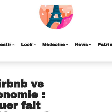
estir
Look
Médecine
News
Patri
irbnb vs
onomie :
uer fait