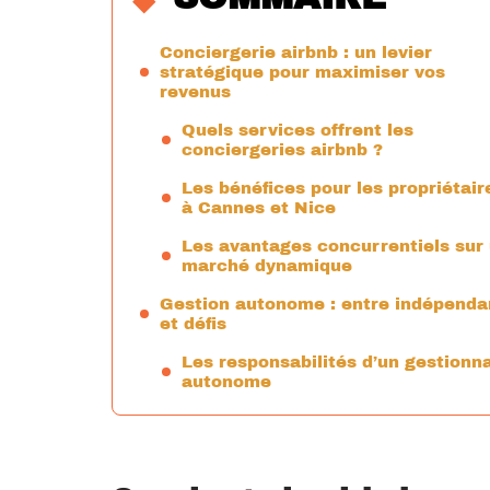
Conciergerie airbnb : un levier
stratégique pour maximiser vos
revenus
Quels services offrent les
conciergeries airbnb ?
Les bénéfices pour les propriétair
à Cannes et Nice
Les avantages concurrentiels sur
marché dynamique
Gestion autonome : entre indépend
et défis
Les responsabilités d’un gestionn
autonome