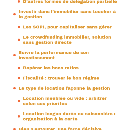
D’autres formes de délégation partielle
Investir dans l’immobilier sans toucher à
la gestion
Les SCPI, pour capitaliser sans gérer
Le crowdfunding immobilier, solution
sans gestion directe
Suivre la performance de son
investissement
Repérer les bons ratios
Fiscalité : trouver le bon régime
Le type de location façonne la gestion
Location meublée ou vide : arbitrer
selon ses priorités
Location longue durée ou saisonnière :
organisation à la carte
Bien s’entourer, une force décisive