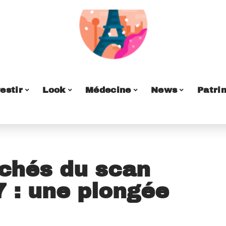
estir
Look
Médecine
News
Patri
achés du scan
 : une plongée