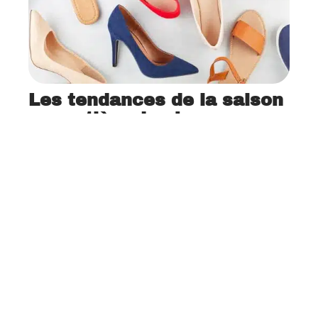
Les tendances de la saison
en matière de chaussures
12 mars 2026
Contact
Mentions Légales
Sitemap
© 2025 | parisavenue.fr