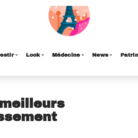
estir
Look
Médecine
News
Patri
 meilleurs
issement